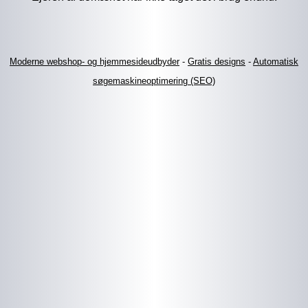
Moderne webshop- og hjemmesideudbyder
-
Gratis designs
-
Automatisk
søgemaskineoptimering (SEO)