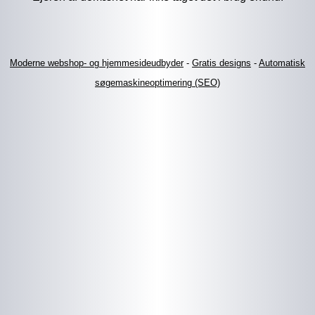
Moderne webshop- og hjemmesideudbyder
-
Gratis designs
-
Automatisk
søgemaskineoptimering (SEO)