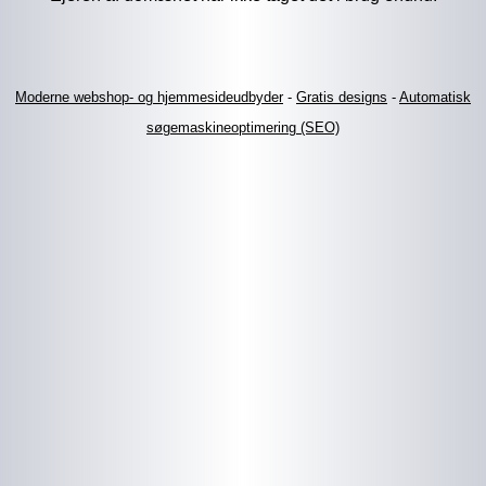
Moderne webshop- og hjemmesideudbyder
-
Gratis designs
-
Automatisk
søgemaskineoptimering (SEO)