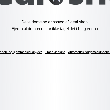
Dette domæne er hosted af
ideal.shop
.
Ejeren af domænet har ikke taget det i brug endnu.
shop- og hjemmesideudbyder
-
Gratis designs
-
Automatisk søgemaskineopti