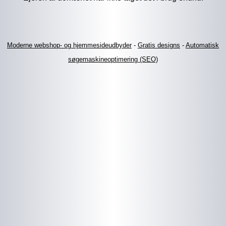
Moderne webshop- og hjemmesideudbyder
-
Gratis designs
-
Automatisk
søgemaskineoptimering (SEO)