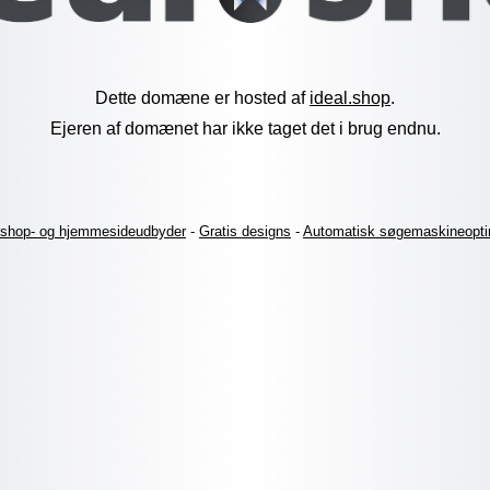
Dette domæne er hosted af
ideal.shop
.
Ejeren af domænet har ikke taget det i brug endnu.
shop- og hjemmesideudbyder
-
Gratis designs
-
Automatisk søgemaskineopti