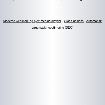
Moderne webshop- og hjemmesideudbyder
-
Gratis designs
-
Automatisk
søgemaskineoptimering (SEO)