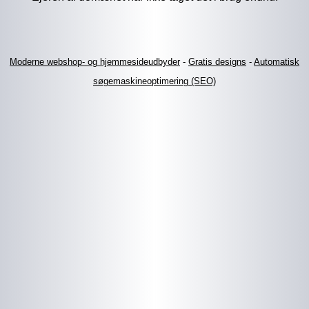
Moderne webshop- og hjemmesideudbyder
-
Gratis designs
-
Automatisk
søgemaskineoptimering (SEO)