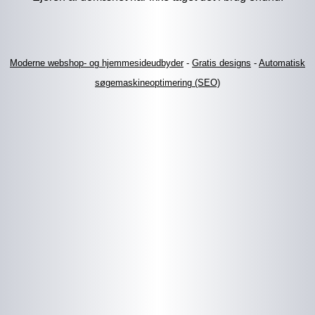
Moderne webshop- og hjemmesideudbyder
-
Gratis designs
-
Automatisk
søgemaskineoptimering (SEO)