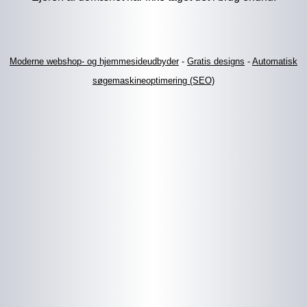
Moderne webshop- og hjemmesideudbyder
-
Gratis designs
-
Automatisk
søgemaskineoptimering (SEO)