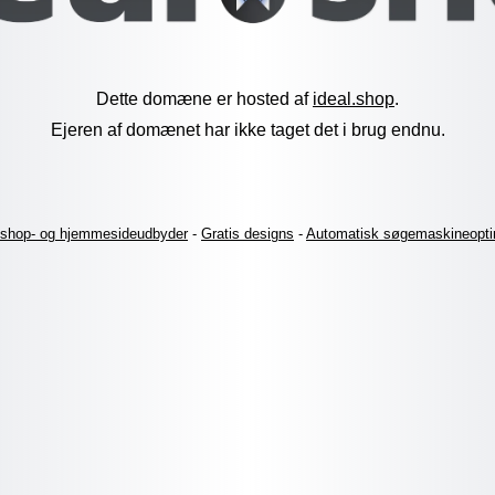
Dette domæne er hosted af
ideal.shop
.
Ejeren af domænet har ikke taget det i brug endnu.
shop- og hjemmesideudbyder
-
Gratis designs
-
Automatisk søgemaskineopti