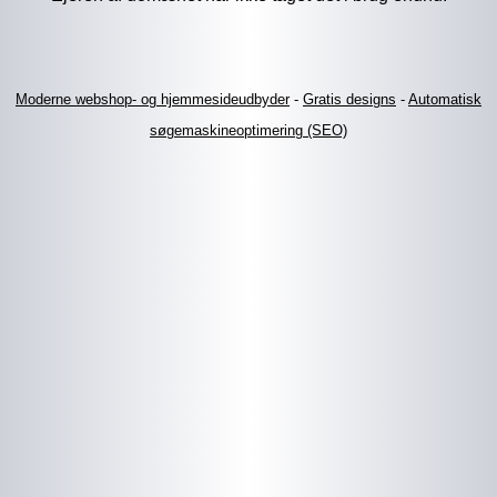
Moderne webshop- og hjemmesideudbyder
-
Gratis designs
-
Automatisk
søgemaskineoptimering (SEO)