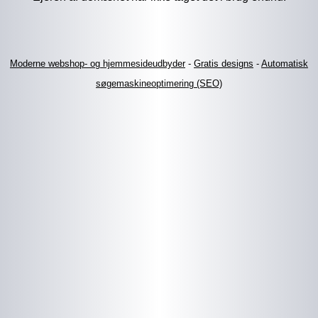
Moderne webshop- og hjemmesideudbyder
-
Gratis designs
-
Automatisk
søgemaskineoptimering (SEO)