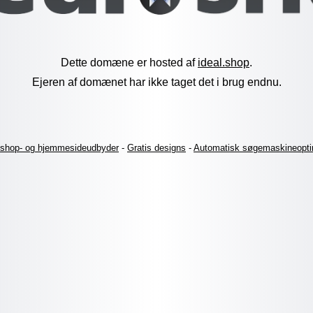
Dette domæne er hosted af
ideal.shop
.
Ejeren af domænet har ikke taget det i brug endnu.
shop- og hjemmesideudbyder
-
Gratis designs
-
Automatisk søgemaskineopti