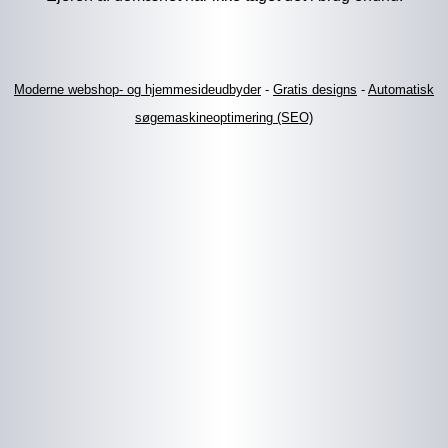
Moderne webshop- og hjemmesideudbyder
-
Gratis designs
-
Automatisk
søgemaskineoptimering (SEO)