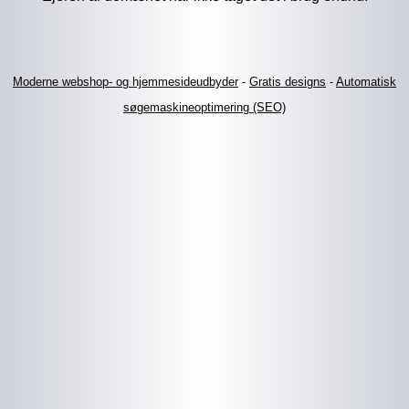
Moderne webshop- og hjemmesideudbyder
-
Gratis designs
-
Automatisk
søgemaskineoptimering (SEO)