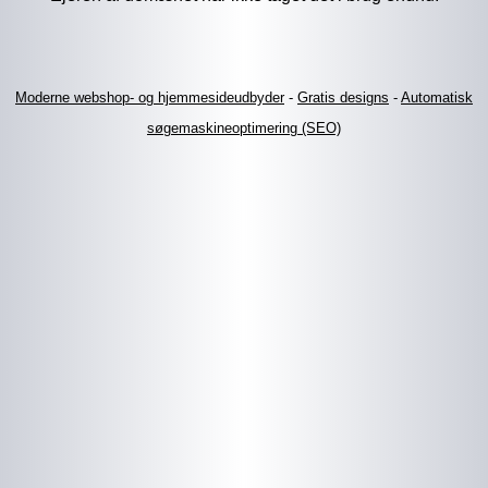
Moderne webshop- og hjemmesideudbyder
-
Gratis designs
-
Automatisk
søgemaskineoptimering (SEO)