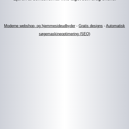
Moderne webshop- og hjemmesideudbyder
-
Gratis designs
-
Automatisk
søgemaskineoptimering (SEO)