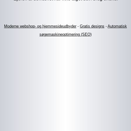
Moderne webshop- og hjemmesideudbyder
-
Gratis designs
-
Automatisk
søgemaskineoptimering (SEO)