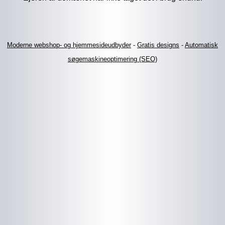
Moderne webshop- og hjemmesideudbyder
-
Gratis designs
-
Automatisk
søgemaskineoptimering (SEO)