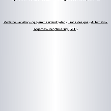
Moderne webshop- og hjemmesideudbyder
-
Gratis designs
-
Automatisk
søgemaskineoptimering (SEO)