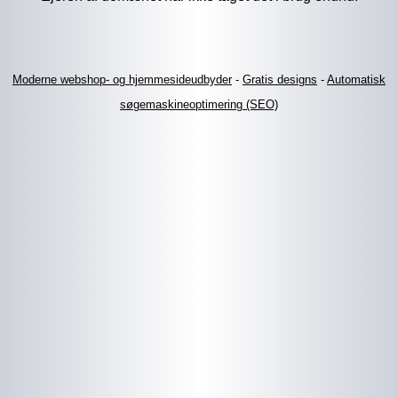
Moderne webshop- og hjemmesideudbyder
-
Gratis designs
-
Automatisk
søgemaskineoptimering (SEO)