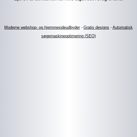
Moderne webshop- og hjemmesideudbyder
-
Gratis designs
-
Automatisk
søgemaskineoptimering (SEO)