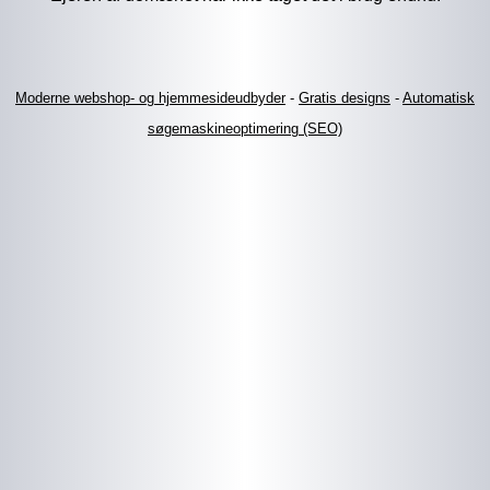
Moderne webshop- og hjemmesideudbyder
-
Gratis designs
-
Automatisk
søgemaskineoptimering (SEO)