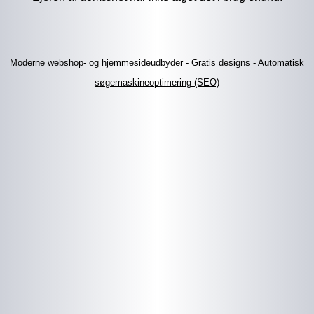
Moderne webshop- og hjemmesideudbyder
-
Gratis designs
-
Automatisk
søgemaskineoptimering (SEO)