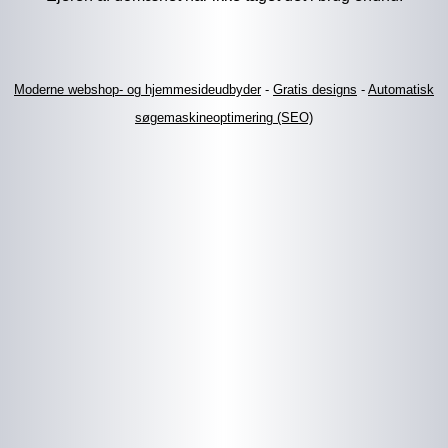
Moderne webshop- og hjemmesideudbyder
-
Gratis designs
-
Automatisk
søgemaskineoptimering (SEO)