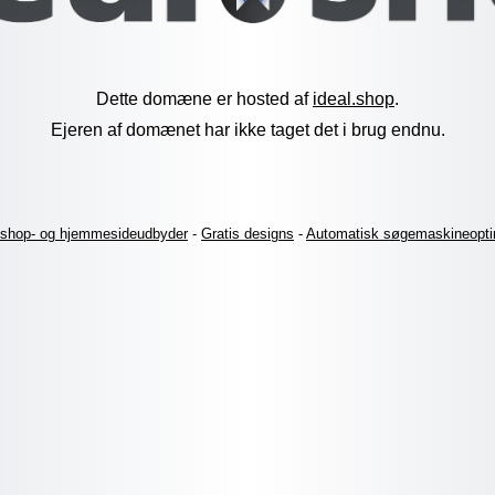
Dette domæne er hosted af
ideal.shop
.
Ejeren af domænet har ikke taget det i brug endnu.
shop- og hjemmesideudbyder
-
Gratis designs
-
Automatisk søgemaskineopti