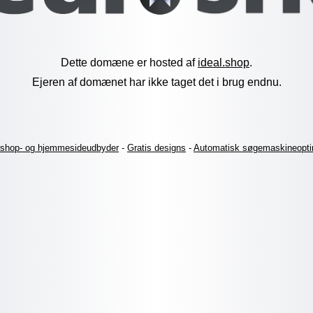
Dette domæne er hosted af
ideal.shop
.
Ejeren af domænet har ikke taget det i brug endnu.
shop- og hjemmesideudbyder
-
Gratis designs
-
Automatisk søgemaskineopti